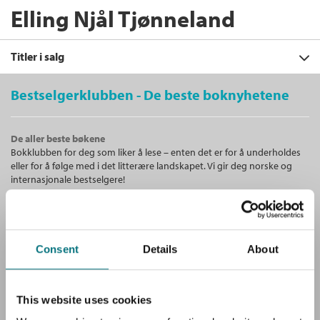
Elling Njål Tjønneland
Titler i salg
Bestselgerklubben - De beste boknyhetene
Filter
De aller beste bøkene
+
Bokklubben for deg som liker å lese – enten det er for å underholdes
FORMAT
Norges utenrikspolitikk
eller for å følge med i det litterære landskapet. Vi gir deg norske og
Jennifer Leigh Bailey
,
Nils A. Butenschøn
,
+
Alle
internasjonale bestselgere!
SPRÅK
Vegard Bye
,
Dag Harald Claes
,
Gunnar
Innbundet (1)
Fermann
,
Svein Gjerdåker
,
Anders
Alle
Kjølberg
,
Olav F. Knudsen
,
Torbjørn
Unike medlemstilbud!
Bokmål (1)
Knutsen
,
Frode Liland
,
Lars Mjøset
,
Som medlem i Bestselgerklubben får du en rekke supre tilbud med
Jonathon Moses
,
Iver B. Neumann
,
Olav
Consent
Details
About
opptil 80 % rabatt på bøker og fine ting.
Njølstad
,
Kristin Rosendahl
,
Dan Smith
,
Gunnar Martin Sørbø
,
Elling Njål
Tjønneland
,
Ola Tunander
,
Terje Walter
Tvedt
og
Ståle Ulriksen
Gratis medlemsblad
This website uses cookies
Du mottar klubbens medlemsblad GRATIS, med en fyldig presentasjon
Innbundet
Bokmål
1997