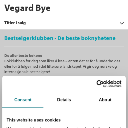
Vegard Bye
Titler i salg
Bestselgerklubben - De beste boknyhetene
Filter
De aller beste bøkene
+
Bokklubben for deg som liker å lese – enten det er for å underholdes
FORMAT
Norges utenrikspolitikk
eller for å følge med i det litterære landskapet. Vi gir deg norske og
Jennifer Leigh Bailey
,
Nils A. Butenschøn
,
+
Alle
internasjonale bestselgere!
SPRÅK
Vegard Bye
,
Dag Harald Claes
,
Gunnar
Innbundet (1)
Fermann
,
Svein Gjerdåker
,
Anders
Alle
Kjølberg
,
Olav F. Knudsen
,
Torbjørn
Unike medlemstilbud!
Bokmål (1)
Knutsen
,
Frode Liland
,
Lars Mjøset
,
Som medlem i Bestselgerklubben får du en rekke supre tilbud med
Jonathon Moses
,
Iver B. Neumann
,
Olav
Consent
Details
About
opptil 80 % rabatt på bøker og fine ting.
Njølstad
,
Kristin Rosendahl
,
Dan Smith
,
Gunnar Martin Sørbø
,
Elling Njål
Tjønneland
,
Ola Tunander
,
Terje Walter
Tvedt
og
Ståle Ulriksen
Gratis medlemsblad
This website uses cookies
Du mottar klubbens medlemsblad GRATIS, med en fyldig presentasjon
Innbundet
Bokmål
1997