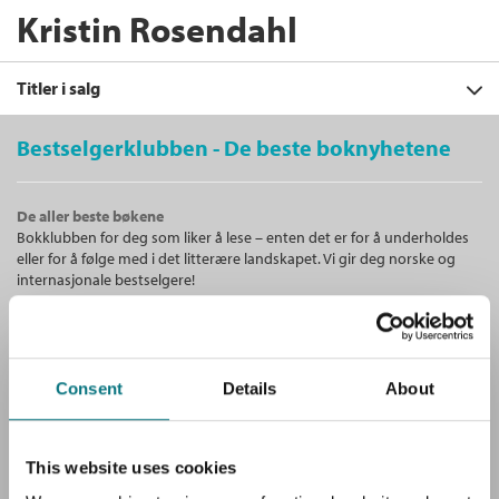
Kristin Rosendahl
Titler i salg
Bestselgerklubben - De beste boknyhetene
Filter
De aller beste bøkene
+
Bokklubben for deg som liker å lese – enten det er for å underholdes
FORMAT
Norges utenrikspolitikk
eller for å følge med i det litterære landskapet. Vi gir deg norske og
Jennifer Leigh Bailey
,
Nils A. Butenschøn
,
+
Alle
internasjonale bestselgere!
SPRÅK
Vegard Bye
,
Dag Harald Claes
,
Gunnar
Innbundet (1)
Fermann
,
Svein Gjerdåker
,
Anders
Alle
Kjølberg
,
Olav F. Knudsen
,
Torbjørn
Unike medlemstilbud!
Bokmål (1)
Knutsen
,
Frode Liland
,
Lars Mjøset
,
Som medlem i Bestselgerklubben får du en rekke supre tilbud med
Jonathon Moses
,
Iver B. Neumann
,
Olav
Consent
Details
About
opptil 80 % rabatt på bøker og fine ting.
Njølstad
,
Kristin Rosendahl
,
Dan Smith
,
Gunnar Martin Sørbø
,
Elling Njål
Tjønneland
,
Ola Tunander
,
Terje Walter
Tvedt
og
Ståle Ulriksen
Gratis medlemsblad
This website uses cookies
Du mottar klubbens medlemsblad GRATIS, med en fyldig presentasjon
Innbundet
Bokmål
1997