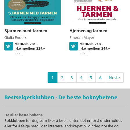
Sjarmen med tarmen
Hjernen og tarmen
Giulia Enders
Emeran Mayer
Medlem
201,–
Medlem
218,–
Kjøp
Kjøp
Ikke medlem
Ikke medlem
229,–
249,–
229,–
249,–
1
2
3
4
5
6
Neste
Bestselgerklubben - De beste boknyhetene
De aller beste bøkene
Bokklubben for deg som liker å lese – enten det er for å underholdes
eller for å følge med i det litterære landskapet. Vi gir deg norske og