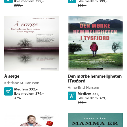
Ikke medlem
Ikke medlem
399,–
399,–
399,–
399,–
Å sørge
Den mørke hemmeligheten
i Tysfjord
Kristiane M. Hansson
Anne-Britt Harsem
Medlem
332,–
Kjøp
Ikke medlem
379,–
Medlem
332,–
Kjøp
379,–
Ikke medlem
379,–
379,–