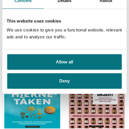
Consent
Details
About
This website uses cookies
We use cookies to give you a functional website, relevant
ads and to analyse our traffic.
Å dykke etter sjøhester
Diagnose: Brystkreft
Ylva Berger
og
Hilde Østby
Solveig Bøhle
Medlem
332,–
Medlem
236,–
Kjøp
Kjøp
Ikke medlem
Ikke medlem
399,–
379,–
399,–
379,–
Allow all
Deny