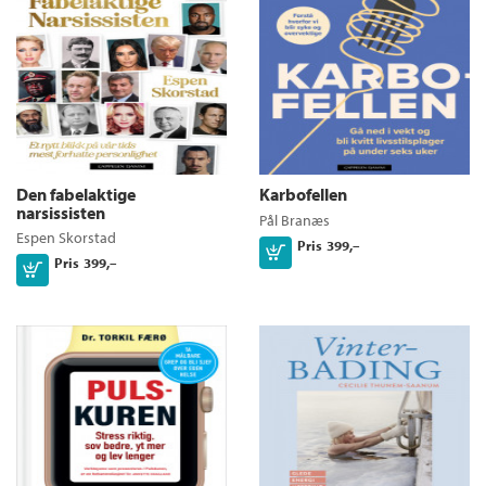
Den fabelaktige
Karbofellen
narsissisten
Pål Branæs
Espen Skorstad
Pris
399,–
Kjøp
Pris
399,–
Kjøp