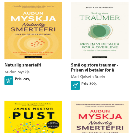
Naturlig smertefri
Små og store traumer -
Prisen vi betaler for å
Audun Myskja
overleve
Mari Kjølseth Bræin
Pris
249,–
Kjøp
Pris
399,–
Kjøp