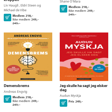
Shane O'Mara
Liv Haugli
,
Eldri Steen
og
Medlem
218,–
Kjøp
Michael de Vibe
Ikke medlem
249,–
249,–
Medlem
218,–
Kjøp
Ikke medlem
249,–
249,–
Demensbrems
Jeg skulle ha sagt jeg elsker
deg
Andreas Engvig
Audun Myskja
Medlem
218,–
Kjøp
Ikke medlem
249,–
Pris
249,–
Kjøp
249,–