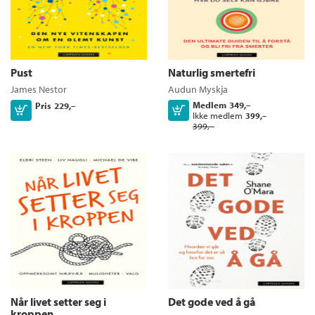
Pust
Naturlig smertefri
James Nestor
Audun Myskja
Medlem
349,–
Pris
229,–
Kjøp
Kjøp
Ikke medlem
399,–
399,–
Når livet setter seg i
Det gode ved å gå
kroppen