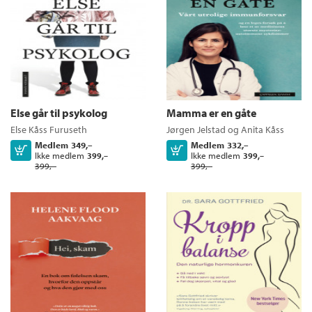
Else går til psykolog
Mamma er en gåte
Else Kåss Furuseth
Jørgen Jelstad
og
Anita Kåss
Medlem
349,–
Medlem
332,–
Kjøp
Kjøp
Ikke medlem
Ikke medlem
399,–
399,–
399,–
399,–