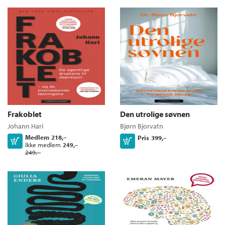
Frakoblet
Den utrolige søvnen
Johann Hari
Bjørn Bjorvatn
Medlem
218,–
Pris
399,–
Kjøp
Kjøp
Ikke medlem
249,–
249,–