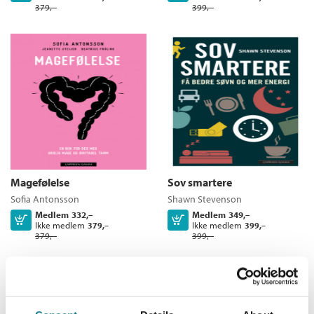
379,–
399,–
Magefølelse
Sov smartere
Sofia Antonsson
Shawn Stevenson
Medlem
332,–
Medlem
349,–
Kjøp
Kjøp
Ikke medlem
Ikke medlem
379,–
399,–
379,–
399,–