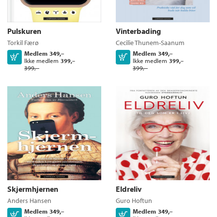
Pulskuren
Vinterbading
Torkil Færø
Cecilie Thunem-Saanum
Medlem
349,–
Medlem
349,–
Kjøp
Kjøp
Ikke medlem
Ikke medlem
399,–
399,–
399,–
399,–
Skjermhjernen
Eldreliv
Anders Hansen
Guro Hoftun
Medlem
349,–
Medlem
349,–
Kjøp
Kjøp