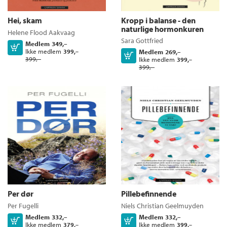
Hei, skam
Kropp i balanse - den
naturlige hormonkuren
Helene Flood Aakvaag
Sara Gottfried
Medlem
349,–
Kjøp
Ikke medlem
399,–
Medlem
269,–
Kjøp
399,–
Ikke medlem
399,–
399,–
Per dør
Pillebefinnende
Per Fugelli
Niels Christian Geelmuyden
Medlem
332,–
Medlem
332,–
Kjøp
Kjøp
Ikke medlem
Ikke medlem
379,–
399,–