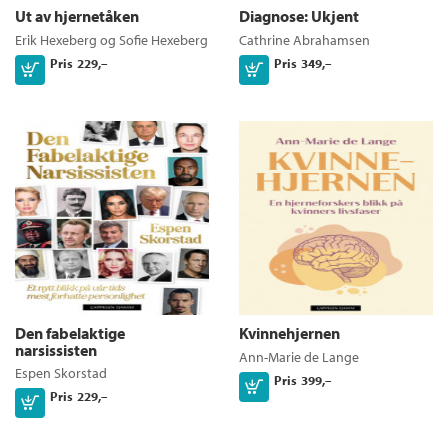
Ut av hjernetåken
Diagnose: Ukjent
Erik Hexeberg
og
Sofie Hexeberg
Cathrine Abrahamsen
Pris
229,–
Pris
349,–
Kjøp
Kjøp
Den fabelaktige
Kvinnehjernen
narsissisten
Ann-Marie de Lange
Espen Skorstad
Pris
399,–
Kjøp
Pris
229,–
Kjøp