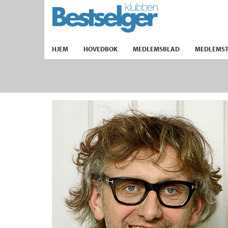
TIL FORSIDEN
HJEM
HOVEDBOK
MEDLEMSBLAD
MEDLEMST
k
lad
ilbud
m
aver
ice