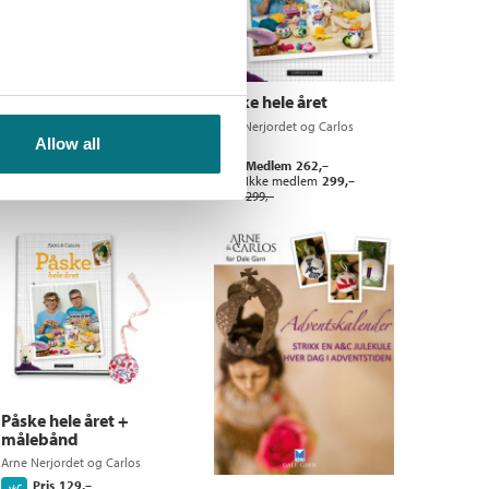
Håndarbeid fra hagen
Påske hele året
Arne Nerjordet
og
Carlos
Arne Nerjordet
og
Carlos
Zachrison
Allow all
Zachrison
Medlem
149,–
Medlem
262,–
Kjøp
Kjøp
Ikke medlem
399,–
Ikke medlem
299,–
399,–
299,–
Påske hele året +
målebånd
Arne Nerjordet og Carlos
Zachrison
Pris
129,–
Kjøp