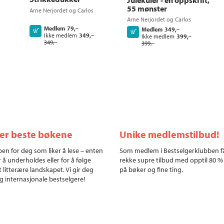
Julekuler - én oppskrift,
55 mønster
Arne Nerjordet
og
Carlos
Zachrison
Arne Nerjordet
og
Carlos
Zachrison
Medlem
79,–
Medlem
349,–
Kjøp
Kjøp
Ikke medlem
349,–
Ikke medlem
399,–
349,–
399,–
ler beste bøkene
Unike medlemstilbud!
en for deg som liker å lese – enten
Som medlem i Bestselgerklubben f
r å underholdes eller for å følge
rekke supre tilbud med opptil 80 %
 litterære landskapet. Vi gir deg
på bøker og fine ting.
g internasjonale bestselgere!