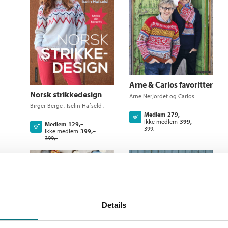
Arne & Carlos favoritter
Norsk strikkedesign
Arne Nerjordet
og
Carlos
Zachrison
Birger Berge
,
Iselin Hafseld
,
Kari Hestnes
,
Linda Marveng
,
Medlem
279,–
Kjøp
Ikke medlem
399,–
Arne Nerjordet
,
Bente
Medlem
129,–
Kjøp
399,–
Presterud
og
Carlos Zachrison
Ikke medlem
399,–
399,–
Details