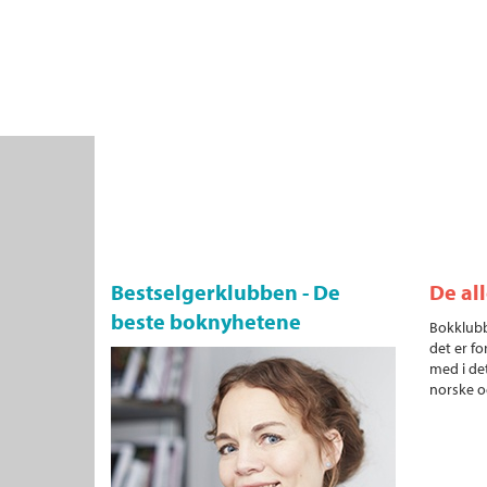
Bestselgerklubben - De
De al
beste boknyhetene
Bokklubb
det er fo
med i det
norske o