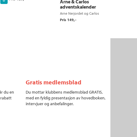
Arne & Carlos
adventskalender
Arne Nerjordet
og
Carlos
Zachrison
Pris
149,–
Gratis medlemsblad
år du en
Du mottar klubbens medlemsblad GRATIS,
 rabatt
med en fyldig presentasjon av hovedboken,
intervjuer og anbefalinger.