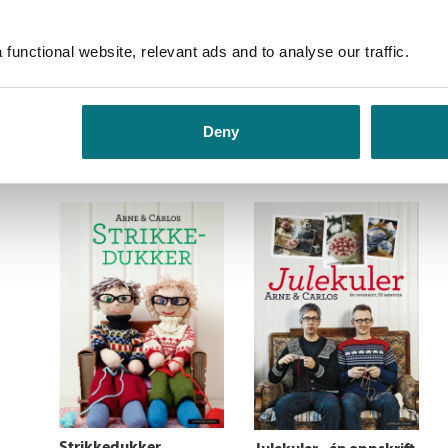
functional website, relevant ads and to analyse our traffic.
30 tøfler
Strikk fra Setesdal
Arne Nerjordet
og
Carlos
Arne Nerjordet
og
Carlos
Zachrison
Deny
Zachrison
Medlem
99,–
Kjøp
Medlem
99,–
Kjøp
Ikke medlem
399,–
Ikke medlem
399,–
399,–
399,–
Strikkedukker