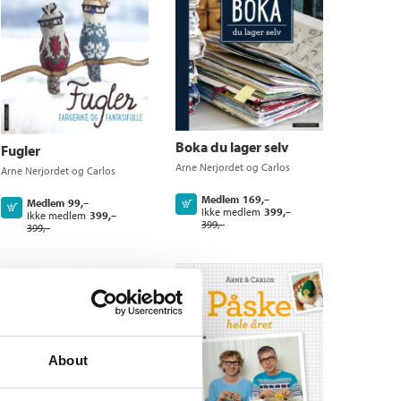
Boka du lager selv
Fugler
Arne Nerjordet
og
Carlos
Arne Nerjordet
og
Carlos
Zachrison
Zachrison
Medlem
169,–
Medlem
99,–
Kjøp
Kjøp
Ikke medlem
399,–
Ikke medlem
399,–
399,–
399,–
About