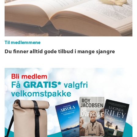
k
l
u
b
Til medlemmene
b
Du finner alltid gode tilbud i mange sjangre
e
n