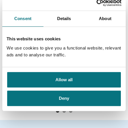
LEE CHILD: UIMOTSTÅELIGE JACK
REACHER
Consent
Details
About
This website uses cookies
We use cookies to give you a functional website, relevant
ads and to analyse our traffic.
Allow all
En hemmelig affære
Den åttende mann
Lee Child
Lee Child
Medlem
119,–
Medlem
119,–
Kjøp
Kjøp
Deny
Ikke medlem
Ikke medlem
399,–
399,–
399,–
399,–