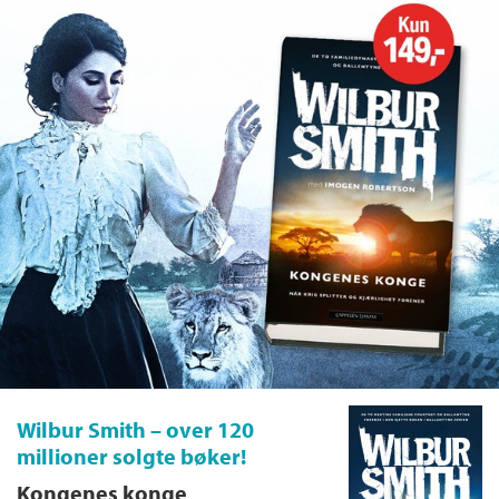
Wilbur Smith – over 120
millioner solgte bøker!
Kongenes konge